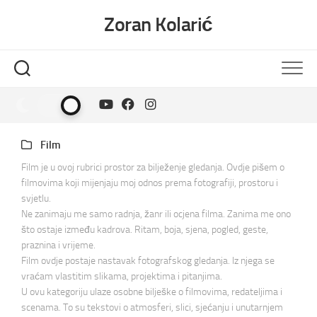
Skip
Zoran Kolarić
to
content
Film
Film je u ovoj rubrici prostor za bilježenje gledanja. Ovdje pišem o
filmovima koji mijenjaju moj odnos prema fotografiji, prostoru i
svjetlu.
Ne zanimaju me samo radnja, žanr ili ocjena filma. Zanima me ono
što ostaje između kadrova. Ritam, boja, sjena, pogled, geste,
praznina i vrijeme.
Film ovdje postaje nastavak fotografskog gledanja. Iz njega se
vraćam vlastitim slikama, projektima i pitanjima.
U ovu kategoriju ulaze osobne bilješke o filmovima, redateljima i
scenama. To su tekstovi o atmosferi, slici, sjećanju i unutarnjem