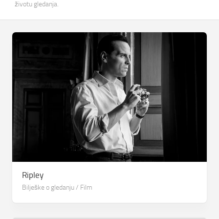
životu gledanja.
Ripley
Bilješke o gledanju
/
Film