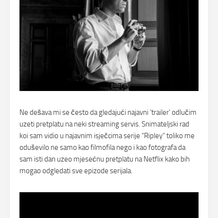
Ne dešava mi se često da gledajući najavni ‘trailer’ odlučim
uzeti pretplatu na neki streaming servis. Snimateljski rad
koi sam vidio u najavnim isječcima serije “Ripley” toliko me
oduševilo ne samo kao filmofila nego i kao fotografa da
sam isti dan uzeo mjesećnu pretplatu na Netflix kako bih
mogao odgledati sve epizode serijala.