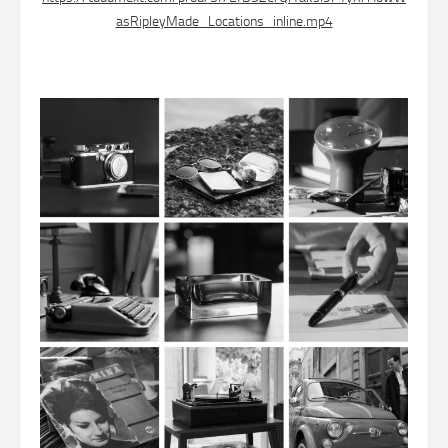
asRipleyMade_Locations_inline.mp4