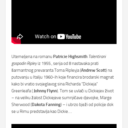
Utemeljena na romanu
Patricie Highsmith
Talentirani
gospodin Ripley
iz 1955., serija od 8 nastavaka prati
šarmantnog prevaranta Toma Ripleyja (
Andrew Scott
) na
putovanju u Italiju 1960-ih koje financira brodarski magnat
kako bi vratio svojeglavog sina Richarda “Dickieja”
Greenleafa (
Johnny Flynn
). Tom se uvlači u Dickiejev život
– na veliku žalost Dickiejeve sumnjičave djevojke, Marge
Sherwood (
Dakota Fanning
) – i ubrzo bježi od policije dok
se u Rimu predstavlja kao Dickie….