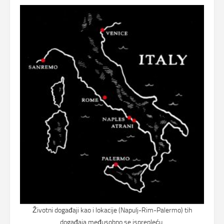
Životni događaji kao i lokacije (Napulj-Rim-Palermo) tih
događaja međusobno se isprepleću.