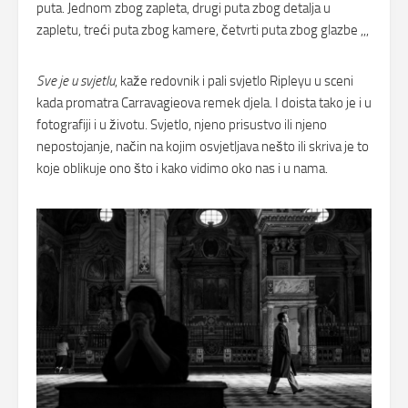
puta. Jednom zbog zapleta, drugi puta zbog detalja u
zapletu, treći puta zbog kamere, četvrti puta zbog glazbe ,,,
Sve je u svjetlu
, kaže redovnik i pali svjetlo Ripleyu u sceni
kada promatra Carravagieova remek djela. I doista tako je i u
fotografiji i u životu. Svjetlo, njeno prisustvo ili njeno
nepostojanje, način na kojim osvjetljava nešto ili skriva je to
koje oblikuje ono što i kako vidimo oko nas i u nama.