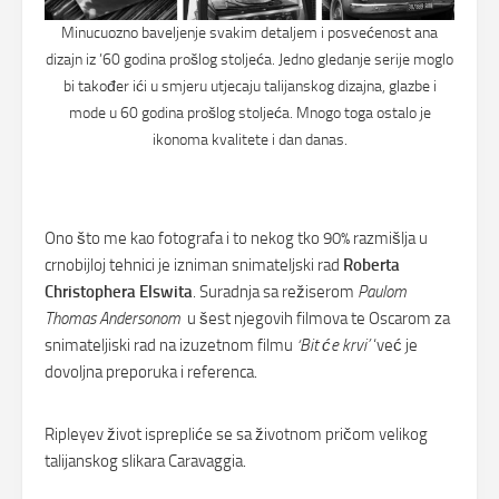
Minucuozno baveljenje svakim detaljem i posvećenost ana
dizajn iz ’60 godina prošlog stoljeća. Jedno gledanje serije moglo
bi također ići u smjeru utjecaju talijanskog dizajna, glazbe i
mode u 60 godina prošlog stoljeća. Mnogo toga ostalo je
ikonoma kvalitete i dan danas.
Ono što me kao fotografa i to nekog tko 90% razmišlja u
crnobijloj tehnici je izniman snimateljski rad
Roberta
Christophera Elswita
. Suradnja sa režiserom
Paulom
Thomas Andersonom
u šest njegovih filmova te Oscarom za
snimateljiski rad na izuzetnom filmu
‘Bit će krvi’
‘već je
dovoljna preporuka i referenca.
Ripleyev život isprepliće se sa životnom pričom velikog
talijanskog slikara Caravaggia.