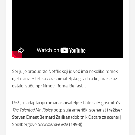
Seriju je producirao Netflix koji je već ima nekoliko remek
djela kroz estetiku
noir
snimateljskog rada u kojima se uz
ostalo ističu npr filmovi Roma, Belfast…
Režiju i adaptaciju romana spisateljice Patricia Highsmith’s
The Talented Mr. Ripley
potpisuje američki scenarist i režiser
Steven Ernest Bernard Zaillian
(dobitnik Oscara za scenarij
Spielbergove
Schindlerove liste
(1993)).