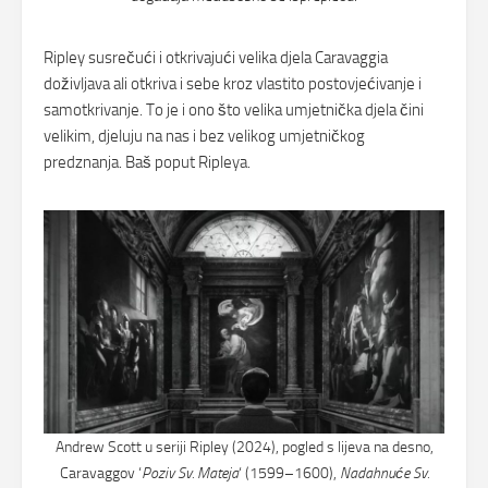
Ripley susrečući i otkrivajući velika djela Caravaggia
doživljava ali otkriva i sebe kroz vlastito postovjećivanje i
samotkrivanje. To je i ono što velika umjetnička djela čini
velikim, djeluju na nas i bez velikog umjetničkog
predznanja. Baš poput Ripleya.
Andrew Scott u seriji Ripley (2024), pogled s lijeva na desno,
Caravaggov ‘
Poziv Sv. Mateja
‘ (1599–1600),
Nadahnuće Sv.