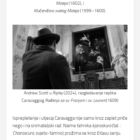
Mateja
(1602), i
Mučeništvo svetog Mateja
(1599–1600).
Andrew Scott u
Ripley
(2024), razgledavanje replike
Caravaggiog
Rođenja sa sv. Franjom i sv. Lovrom
(1609)
Isprepletenje i utjecaj Caravagga nije samo kroz zaplet priče
nego i na snimateljski rad. Naime tehnika
kjaroskuro
(tal. :
Chiaroscuro
, svjeto-tamno) prožima se kroz čitavu seriju.