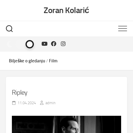
Skip
Zoran Kolarić
to
content
Bilješke o gledanju
/
Film
Ripley
11.04.2024
admin