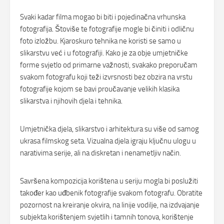
Svaki kadar filma mogao bi biti i pojedinačna vrhunska
fotografija. Štoviše te fotografije mogle bi činiti i odličnu
foto izložbu. Kjaroskuro tehnika ne koristi se samo u
slikarstvu već i u fotografiji. Kako je za obje umjetničke
forme svjetlo od primarne važnosti, svakako preporučam
svakom fotografu koji teži izvrsnosti bez obzira na vrstu
fotografije kojom se bavi proučavanje velikih klasika
slikarstva i njihovih djela i tehnika.
Umjetnička djela, slikarstvo i arhitektura su više od samog
ukrasa filmskog seta. Vizualna djela igraju ključnu ulogu u
narativima serije, ali na diskretan i nenametljiv način.
Savršena kompozicija korištena u seriju mogla bi poslužiti
također kao uđbenik fotografije svakom fotografu. Obratite
pozornost na kreiranje okvira, na linije vodilje, na izdvajanje
subjekta korištenjem svjetlih i tamnih tonova, korištenje