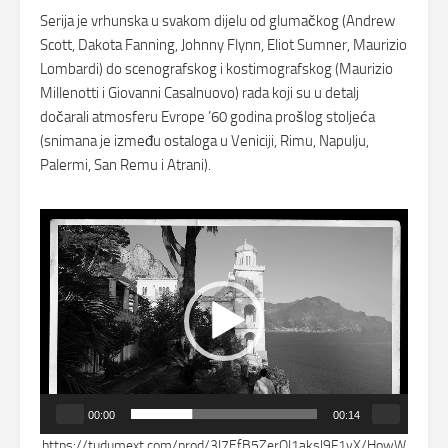
Serija je vrhunska u svakom dijelu od glumačkog (Andrew
Scott, Dakota Fanning, Johnny Flynn, Eliot Sumner, Maurizio
Lombardi) do scenografskog i kostimografskog (Maurizio
Millenotti i Giovanni Casalnuovo) rada koji su u detalj
dočarali atmosferu Evrope ’60 godina prošlog stoljeća
(snimana je između ostaloga u Veniciji, Rimu, Napulju,
Palermi, San Remu i Atrani).
Reproduktor
videozapisa
00:00
00:14
https://tudumext.com/prod/3I7EfB5ZerQI1aksl9F1yX/HowW