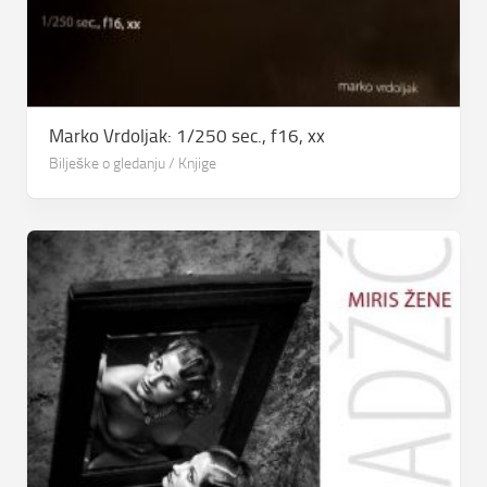
Marko Vrdoljak: 1/250 sec., f16, xx
Bilješke o gledanju
/
Knjige