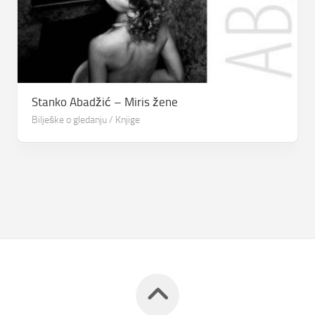
Stanko Abadžić – Miris žene
Bilješke o gledanju
/
Knjige