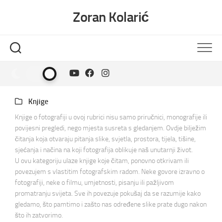
Skip
Zoran Kolarić
to
content
Knjige
Knjige o fotografiji u ovoj rubrici nisu samo priručnici, monografije ili
povijesni pregledi, nego mjesta susreta s gledanjem. Ovdje bilježim
čitanja koja otvaraju pitanja slike, svjetla, prostora, tijela, tišine,
sjećanja i načina na koji fotografija oblikuje naš unutarnji život.
U ovu kategoriju ulaze knjige koje čitam, ponovno otkrivam ili
povezujem s vlastitim fotografskim radom. Neke govore izravno o
fotografiji, neke o filmu, umjetnosti, pisanju ili pažljivom
promatranju svijeta. Sve ih povezuje pokušaj da se razumije kako
gledamo, što pamtimo i zašto nas određene slike prate dugo nakon
što ih zatvorimo.