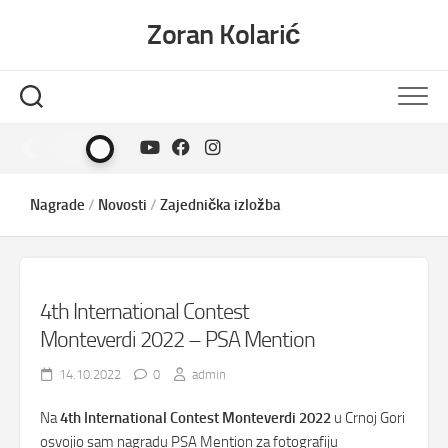
Skip
Zoran Kolarić
to
content
Nagrade
/
Novosti
/
Zajednička izložba
4th International Contest
Monteverdi 2022 – PSA Mention
14.10.2022
0
admin
Na
4th International Contest Monteverdi 2022
u Crnoj Gori
osvojio sam nagradu PSA Mention za fotografiju