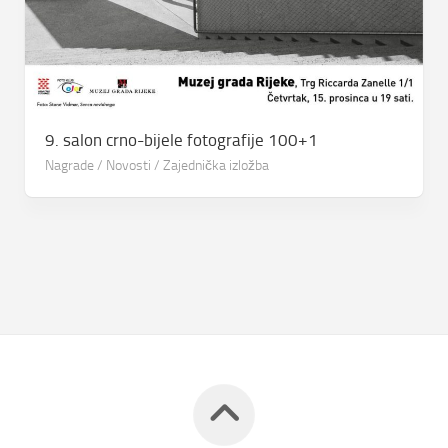
9. salon crno-bijele fotografije 100+1
Nagrade
/
Novosti
/
Zajednička izložba