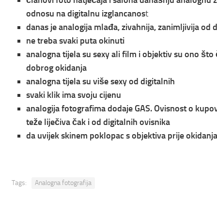
članovi foto natječaja i salona današnju analognu 
odnosu na digitalnu izglancanos
t
danas je analogija mlađa, zivahnija, zanimljivija od di
ne treba svaki puta okinuti
analogna tijela su sexy ali film i objektiv su ono št
dobrog okidanja
analogna tijela su više sexy od digitalnih
svaki klik ima svoju cijenu
analogija fotografima dodaje GAS. Ovisnost o kupo
teže liječiva čak i od digitalnih ovisnika
da uvijek skinem poklopac s objektiva prije okidanj
Tags:
Analogna fotografija