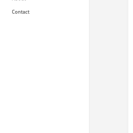
Film
Contact
Knjige
Bilješke