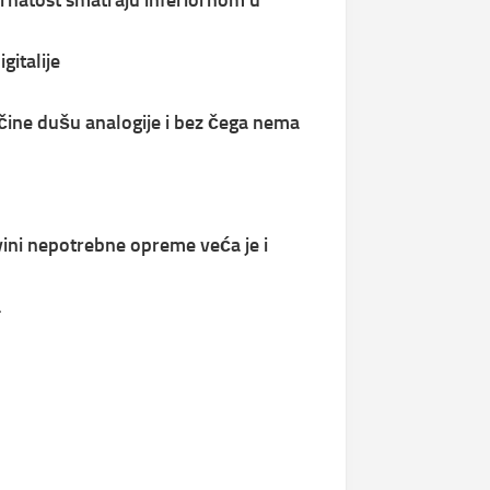
zrnatost smatraju inferiornom u
gitalije
o čine dušu analogije i bez čega nema
vini nepotrebne opreme veća je i
a