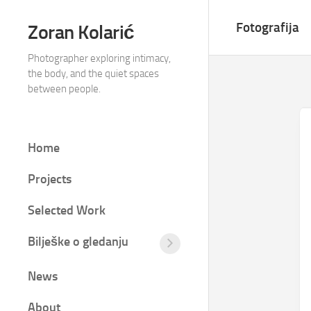
Skip
to
Fotografija
Zoran Kolarić
content
Photographer exploring intimacy,
the body, and the quiet spaces
between people.
Home
Projects
Selected Work
Bilješke o gledanju
Tišina
između
News
kadrova
Fotografija
About