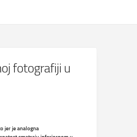
j fotografiji u
to jer je analogna