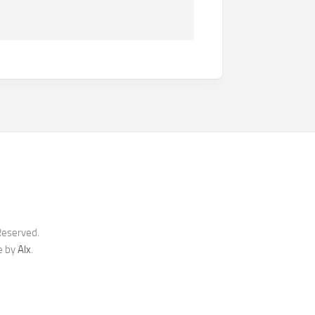
Reserved.
e by
Alx
.