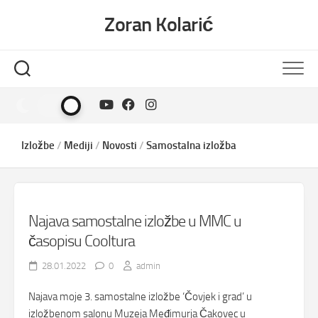
Skip
Zoran Kolarić
to
content
Izložbe
/
Mediji
/
Novosti
/
Samostalna izložba
Najava samostalne izložbe u MMC u
časopisu Cooltura
28.01.2022
0
admin
Najava moje 3. samostalne izložbe ‘Čovjek i grad’ u
izložbenom salonu Muzeja Međimurja Čakovec u