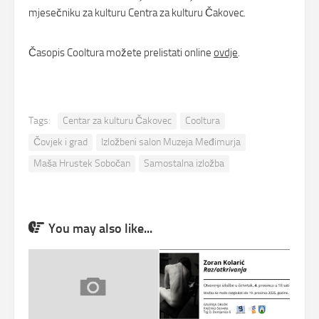
mjesečniku za kulturu Centra za kulturu Čakovec.
Časopis Cooltura možete prelistati online
ovdje
.
Tags:
Centar za kulturu Čakovec
Cooltura
Čovjek i grad
Izložbeni salon Muzeja Međimurja
Maša Hrustek Sobočan
Samostalna izložba
You may also like...