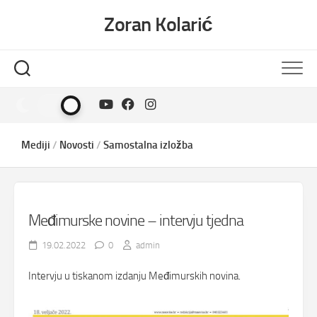
Skip
Zoran Kolarić
to
content
Mediji
/
Novosti
/
Samostalna izložba
Međimurske novine – intervju tjedna
19.02.2022
0
admin
Intervju u tiskanom izdanju Međimurskih novina.