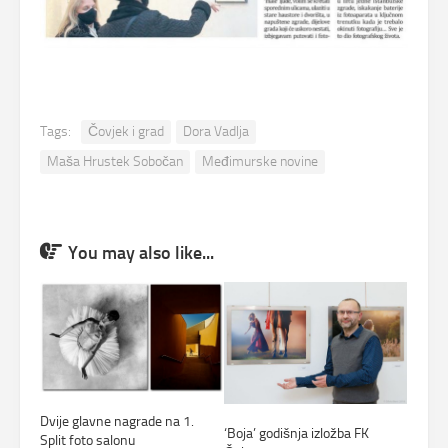
Tags:
Čovjek i grad
Dora Vadlja
Maša Hrustek Sobočan
Međimurske novine
You may also like...
Dvije glavne nagrade na 1.
‘Boja’ godišnja izložba FK
Split foto salonu