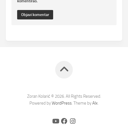
komentirao.
Zoran Kolarić © 2026. All Rights Reserved.
Powered by
WordPress
. Theme by
Alx
.