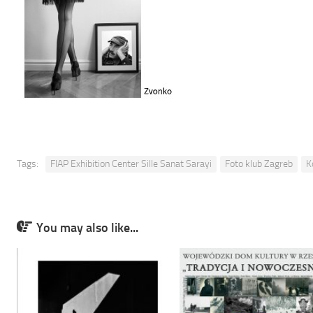
Tags:
FIAP Exhibition Center Sille Sanat Sarayi
Foto klub Zagreb
K
You may also like...