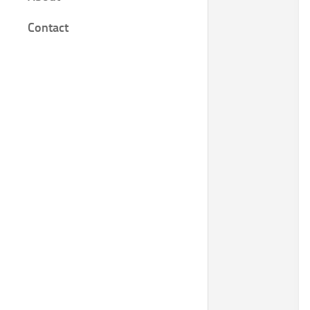
Film
Contact
Knjige
Bilješke