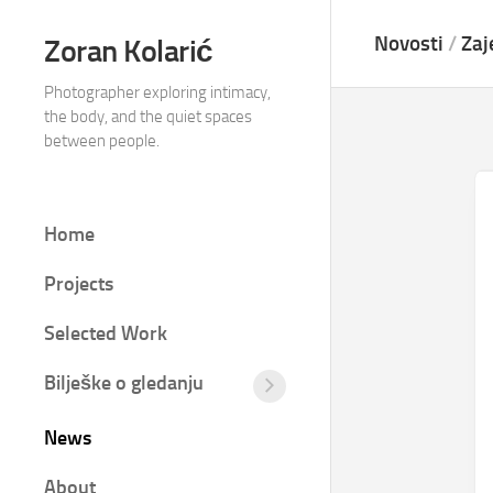
Skip
to
Novosti
/
Zaj
Zoran Kolarić
content
Photographer exploring intimacy,
the body, and the quiet spaces
between people.
Home
Projects
Selected Work
Bilješke o gledanju
Tišina
između
News
kadrova
Fotografija
About