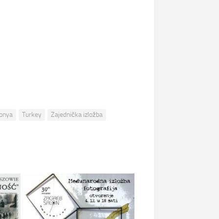
onya
Turkey
Zajednička izložba