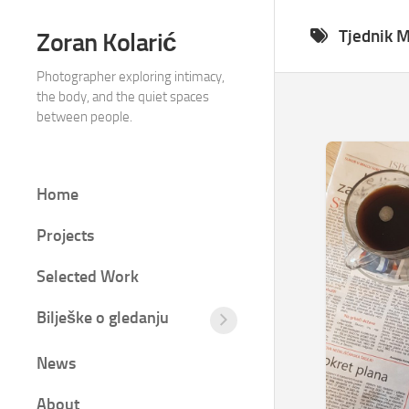
Skip
to
Tjednik 
Zoran Kolarić
content
Photographer exploring intimacy,
the body, and the quiet spaces
between people.
Home
Projects
Selected Work
Bilješke o gledanju
Tišina
između
News
kadrova
Fotografija
About