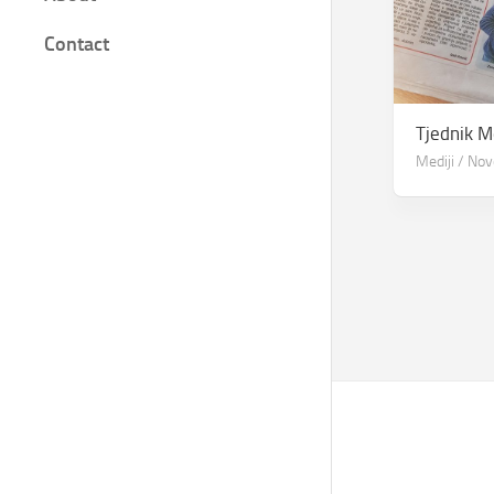
Film
Contact
Knjige
Bilješke
Tjednik M
Mediji
/
Nov