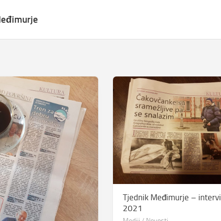
Međimurje
Tjednik Međimurje – interv
2021
Mediji
/
Novosti