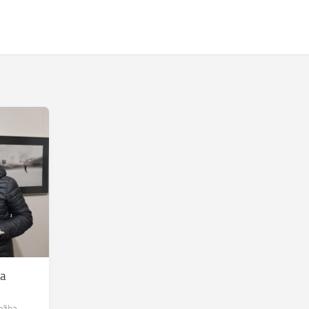
ia
ložba