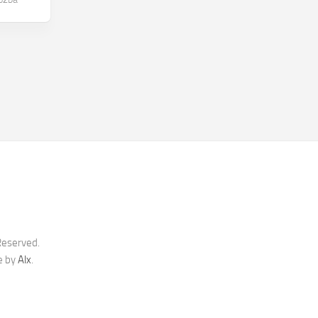
Reserved.
e by
Alx
.