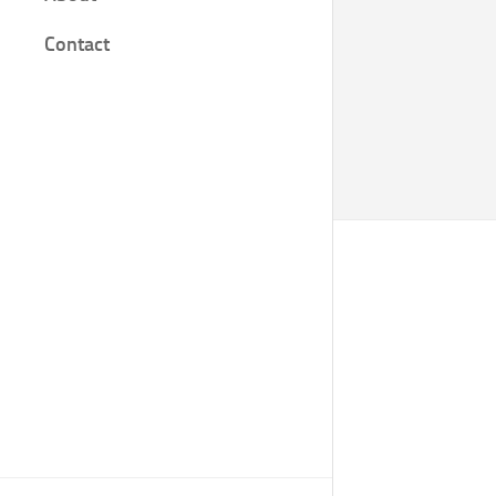
Film
Contact
Knjige
Bilješke