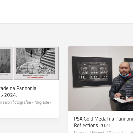
rade na Pannonia
ns 2024.
 salon fotografije
/
Nagrade
/
PSA Gold Medal na Pannon
Reflections 2021.
Nagrade
/
Novosti
/
Zajednička iz