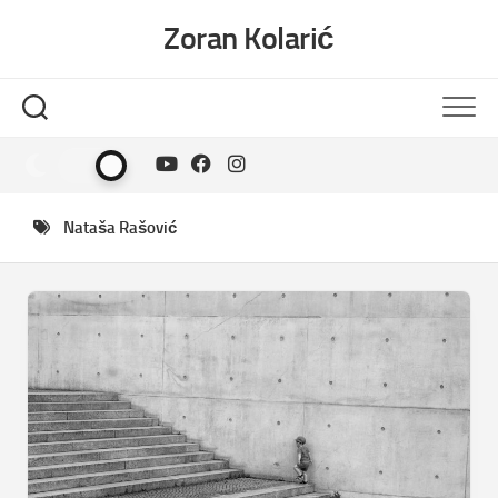
Skip
Zoran Kolarić
to
content
Nataša Rašović