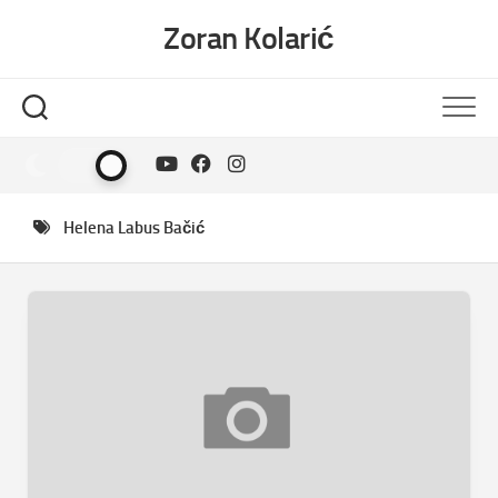
Skip
Zoran Kolarić
to
content
Helena Labus Bačić