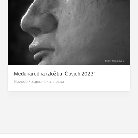
Međunarodna izložba ‘Čovjek 2023’
Novosti
/
Zajednička izložba