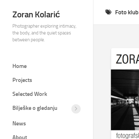
Skip
to
Foto klu
Zoran Kolarić
content
Photographer exploring intimacy,
the body, and the quiet spaces
between people.
Home
Projects
Selected Work
Bilješke o gledanju
Tišina
između
News
kadrova
Fotografija
About