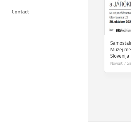
Film
Contact
Knjige
Bilješke
Samostaln
Muzej me
Slovenija
Novosti
/
Sa