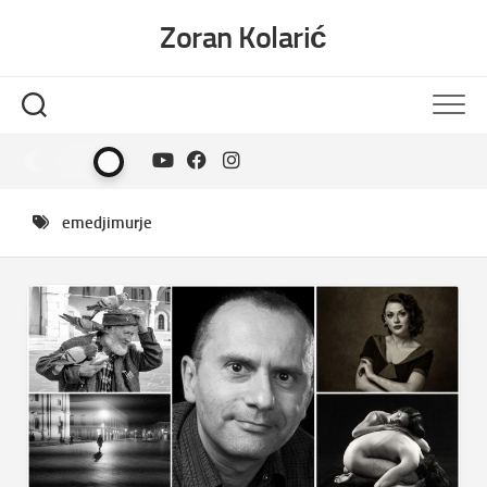
Skip
Zoran Kolarić
to
content
emedjimurje