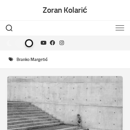
Skip
Zoran Kolarić
to
content
Branko Margetić