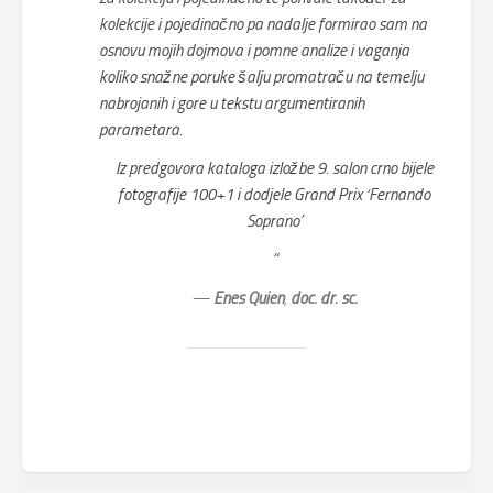
kolekcije i pojedinačno pa nadalje formirao sam na
osnovu mojih dojmova i pomne analize i vaganja
koliko snažne poruke šalju promatraču na temelju
nabrojanih i gore u tekstu argumentiranih
parametara.
Iz predgovora kataloga izložbe 9. salon crno bijele
fotografije 100+1 i dodjele Grand Prix ‘Fernando
Soprano’
“
—
Enes Quien
,
d
oc. dr. sc.