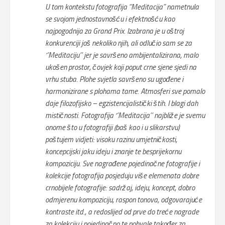
U tom kontekstu fotografija “Meditacija” nametnula
se svojom jednostavnošću i efektnošću kao
najpogodnija za Grand Prix. Izabrana je u oštroj
konkurenciji još nekoliko njih, ali odlučio sam se za
‘’Meditaciju’’ jer je savršeno ambijentalizirana, malo
ukošen prostor, čovjek koji poput crne sjene sjedi na
vrhu stuba. Plohe svjetla savršeno su ugođene i
harmonizirane s plohama tame. Atmosferi sve pomalo
daje filozofijsko – egzistencijalistički štih. I blagi dah
mističnosti. Fotografija ‘’Meditacija’’ najbliže je svemu
onome što u fotografiji (baš kao i u slikarstvu)
poštujem vidjeti: visoku razinu umjetničkosti,
koncepcijski jaku ideju i znanje te besprijekornu
kompoziciju. Sve nagrađene pojedinačne fotografije i
kolekcije fotografija posjeduju više elemenata dobre
crnobijele fotografije: sadržaj, ideju, koncept, dobro
odmjerenu kompoziciju, raspon tonova, odgovarajuće
kontraste itd., a redoslijed od prve do treće nagrade
za kolekciju i pojedinačno te pohvale također za