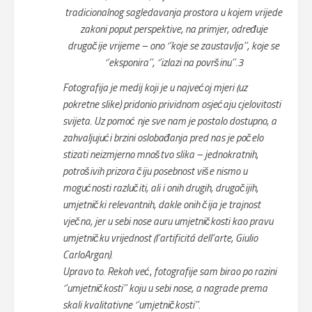
tradicionalnog sagledavanja prostora u kojem vrijede
zakoni poput perspektive, na primjer, određuje
drugačije vrijeme – ono ‘’koje se zaustavlja’’, koje se
‘’eksponira’’, ‘’izlazi na površinu’’.3
Fotografija je medij koji je u najvećoj mjeri (uz
pokretne slike) pridonio prividnom osjećaju cjelovitosti
svijeta. Uz pomoć nje sve nam je postalo dostupno, a
zahvaljujući brzini oslobađanja pred nas je počelo
stizati neizmjerno mnoštvo slika – jednokratnih,
potrošivih prizora čiju posebnost više nismo u
mogućnosti razlučiti, ali i onih drugih, drugačijih,
umjetnički relevantnih, dakle onih čija je trajnost
vječna, jer u sebi nose auru umjetničkosti kao pravu
umjetničku vrijednost (l’artificitá dell’arte, Giulio
CarloArgan).
Upravo to. Rekoh već, fotografije sam birao po razini
‘’umjetničkosti’’ koju u sebi nose, a nagrade prema
skali kvalitativne ‘’umjetničkosti’’.